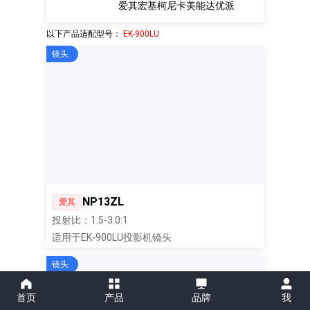
爱其
宏基
柯尼卡美能达
优派
以下产品适配型号：
EK-900LU
镜头
NP13ZL
爱其
投射比：1.5-3.0:1
适用于EK-900LU投影机镜头
镜头
首页
产品
品牌
我