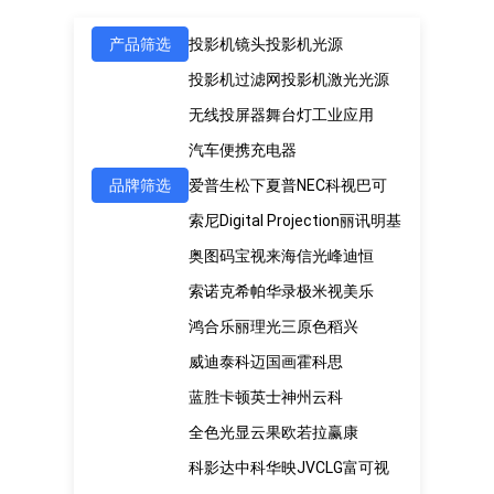
产品筛选
投影机镜头
投影机光源
投影机过滤网
投影机激光光源
无线投屏器
舞台灯
工业应用
汽车便携充电器
品牌筛选
爱普生
松下
夏普
NEC
科视
巴可
索尼
Digital Projection
丽讯
明基
奥图码
宝视来
海信
光峰
迪恒
索诺克
希帕
华录
极米
视美乐
鸿合
乐丽
理光
三原色
稻兴
威迪泰
科迈
国画
霍科思
蓝胜卡顿
英士
神州云科
全色光显
云果
欧若拉
赢康
科影达
中科
华映
JVC
LG
富可视