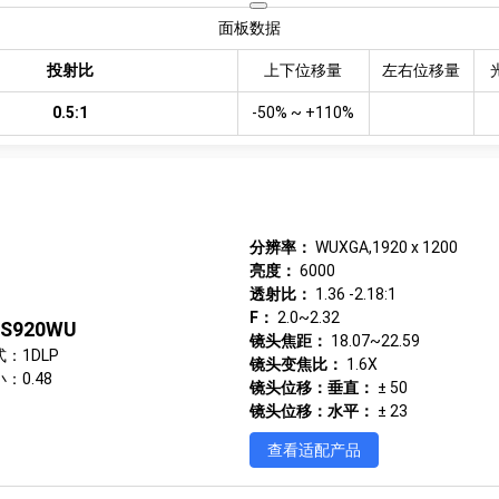
面板数据
投射比
上下位移量
左右位移量
0.5:1
-50% ~ +110%
分辨率：
WUXGA,1920 x 1200
亮度：
6000
透射比：
1.36 -2.18:1
F：
2.0~2.32
S920WU
镜头焦距：
18.07~22.59
：1DLP
镜头变焦比：
1.6X
：0.48
镜头位移：垂直：
± 50
镜头位移：水平：
± 23
查看适配产品