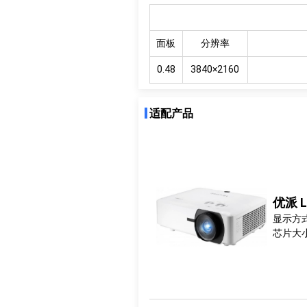
面板
分辨率
0.48
3840×2160
适配产品
优派 L
显示方式
芯片大小