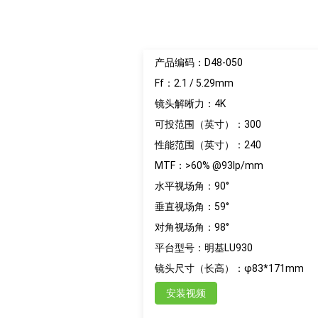
产品编码：D48-050
Ff：2.1 / 5.29mm
镜头解晰力：4K
可投范围（英寸）：300
性能范围（英寸）：240
MTF：>60% @93lp/mm
水平视场角：90°
垂直视场角：59°
对角视场角：98°
平台型号：明基LU930
镜头尺寸（长高）：φ83*171mm
安装视频