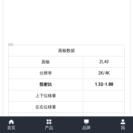
面板数据
面板
ZL43
分辨率
2K/4K
投射比
1.32-1.88
上下位移量
左右位移量
光效率（相比标镜）
首页
产品
品牌
我
出机器长度