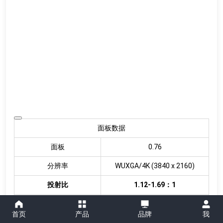
面板数据
面板
0.76
分辨率
WUXGA/4K (3840 x 2160)
投射比
1.12-1.69：1
上下位移量
±44%
首页
产品
品牌
我
左右位移量
±26%