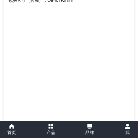
镜头尺寸（长高）：φ84x192mm
面板数据
首页
产品
品牌
我