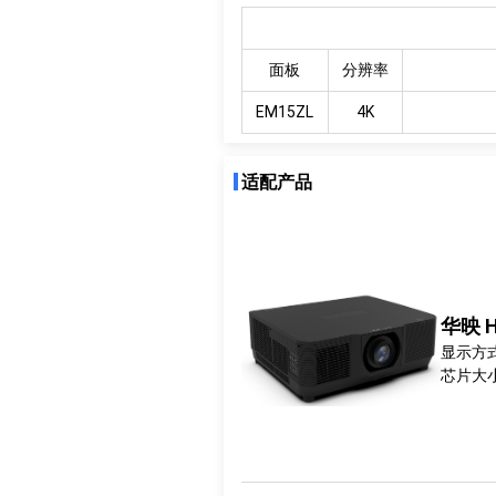
面板
分辨率
EM15ZL
4K
适配产品
华映 H
显示方式
芯片大小