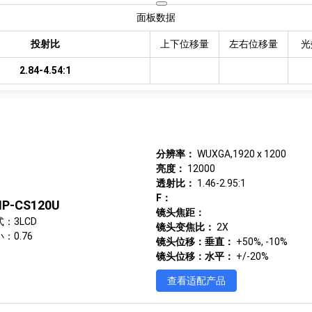
面板数据
投射比
上下位移量
左右位移量
光
2.84-4.54:1
分辨率：
WUXGA,1920 x 1200
亮度：
12000
透射比：
1.46-2.95:1
F：
P-CS120U
镜头焦距：
：3LCD
镜头变焦比：
2X
：0.76
镜头位移：垂直：
+50%, -10%
镜头位移：水平：
+/-20%
查看适配产品