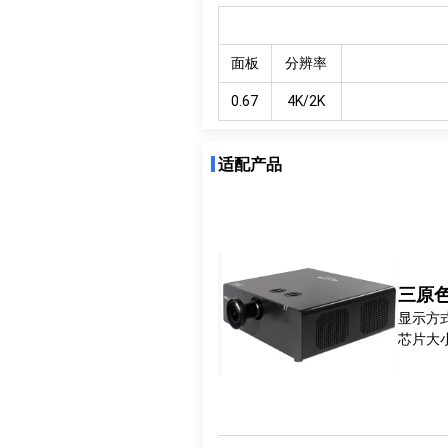
面板
分辨率
0.67
4K/2K
适配产品
三原色 
显示方式
芯片大小