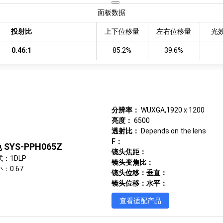
面板数据
投射比
上下位移量
左右位移量
光
0.46:1
85.2%
39.6%
分辨率：
WUXGA,1920 x 1200
亮度：
6500
透射比：
Depends on the lens
F：
SYS-PPH065Z
镜头焦距：
：1DLP
镜头变焦比：
：0.67
镜头位移：垂直：
镜头位移：水平：
查看适配产品