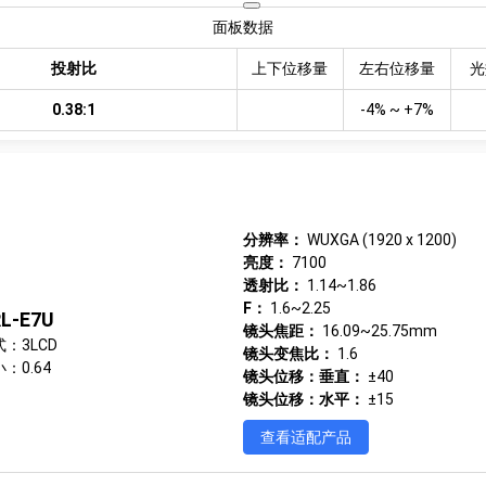
面板数据
投射比
上下位移量
左右位移量
光
0.38:1
-4% ~ +7%
分辨率：
WUXGA (1920 x 1200)
亮度：
7100
透射比：
1.14~1.86
F：
1.6~2.25
L-E7U
镜头焦距：
16.09~25.75mm
：3LCD
镜头变焦比：
1.6
：0.64
镜头位移：垂直：
±40
镜头位移：水平：
±15
查看适配产品