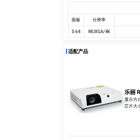
面板
分辨率
0.64
WUXGA/4K
适配产品
乐丽 R
显示方式
芯片大小