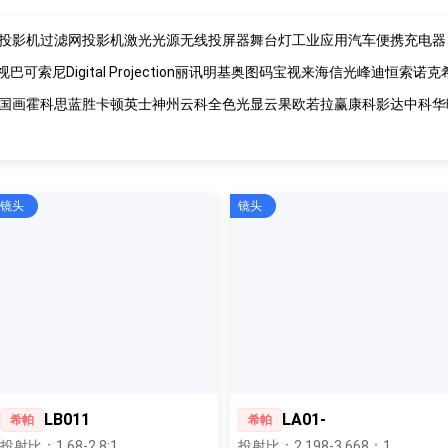
投影机过滤网
投影机激光光源
无线投屏器
舞台灯
工业应用
汽车便携充电器
视
巴可
索尼
Digital Projection
丽讯
明基
奥图码
宝视来
海信
光峰
迪恒
索诺克
国画
霍科思
蓝胜卡顿
英士
神州云科
全色光显
云果
欧若拉
赢康
科影达
中科
华
镜头
镜头
LB011
LA01-
希帕
希帕
投射比：1.68-2.8:1
投射比：2.198-3.668：1