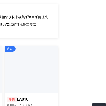
希帕
华录
极米
视美乐
鸿合
乐丽
理光
映
JVC
LG
富可视
爱其
宏基
镜头
LA01C
希帕
投射比：1.5-2.5:1