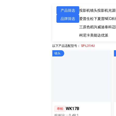
产品筛选
投影机镜头
投影机光源
品牌筛选
爱普生
松下
夏普
NEC
科
三原色
稻兴
威迪泰
科迈
柯尼卡美能达
优派
以下产品适配型号：
SP-L31HU
镜头
WK17B
希帕
投射比：0.48:1