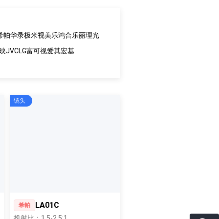
希帕
华录
极米
视美乐
鸿合
乐丽
理光
映
JVC
LG
富可视
爱其
宏基
镜头
LA01C
希帕
投射比：1.5-2.5:1