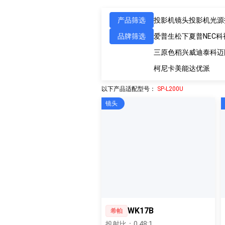
产品筛选
投影机镜头
投影机光源
品牌筛选
爱普生
松下
夏普
NEC
科
三原色
稻兴
威迪泰
科迈
柯尼卡美能达
优派
以下产品适配型号：
SP-L200U
镜头
WK17B
希帕
投射比：0.48:1