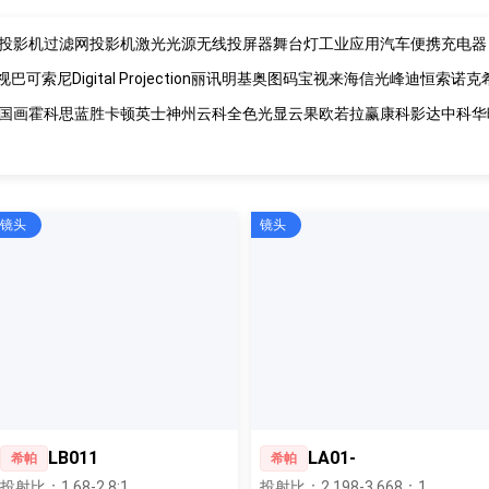
投影机过滤网
投影机激光光源
无线投屏器
舞台灯
工业应用
汽车便携充电器
视
巴可
索尼
Digital Projection
丽讯
明基
奥图码
宝视来
海信
光峰
迪恒
索诺克
国画
霍科思
蓝胜卡顿
英士
神州云科
全色光显
云果
欧若拉
赢康
科影达
中科
华
镜头
镜头
LB011
LA01-
希帕
希帕
投射比：1.68-2.8:1
投射比：2.198-3.668：1