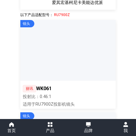
爱其
宏基
柯尼卡美能达
优派
以下产品适配型号：
RU7900Z
镜头
WK061
丽讯
投射比：0.46:1
适用于RU7900Z投影机镜头
镜头
首页
产品
品牌
我