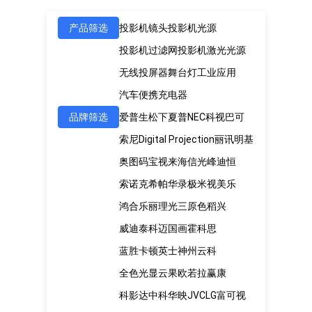
产品筛选
投影机镜头
投影机光源
投影机过滤网
投影机激光光源
无线投屏器
舞台灯
工业应用
汽车便携充电器
品牌筛选
爱普生
松下
夏普
NEC
科视
巴可
索尼
Digital Projection
丽讯
明基
奥图码
宝视来
海信
光峰
迪恒
索诺克
希帕
华录
极米
视美乐
鸿合
乐丽
理光
三原色
稻兴
威迪泰
科迈
国画
霍科思
蓝胜卡顿
英士
神州云科
全色光显
云果
欧若拉
赢康
科影达
中科
华映
JVC
LG
富可视