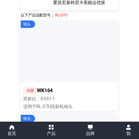
爱其
宏基
柯尼卡美能达
优派
以下产品适配型号：
RL-D7U
镜头
WK164
乐丽
投射比：0.651:1
适用于RL-D7U投影机镜头
镜头
首页
产品
品牌
我