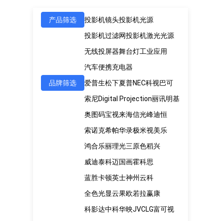
产品筛选
投影机镜头
投影机光源
投影机过滤网
投影机激光光源
无线投屏器
舞台灯
工业应用
汽车便携充电器
品牌筛选
爱普生
松下
夏普
NEC
科视
巴可
索尼
Digital Projection
丽讯
明基
奥图码
宝视来
海信
光峰
迪恒
索诺克
希帕
华录
极米
视美乐
鸿合
乐丽
理光
三原色
稻兴
威迪泰
科迈
国画
霍科思
蓝胜卡顿
英士
神州云科
全色光显
云果
欧若拉
赢康
科影达
中科
华映
JVC
LG
富可视