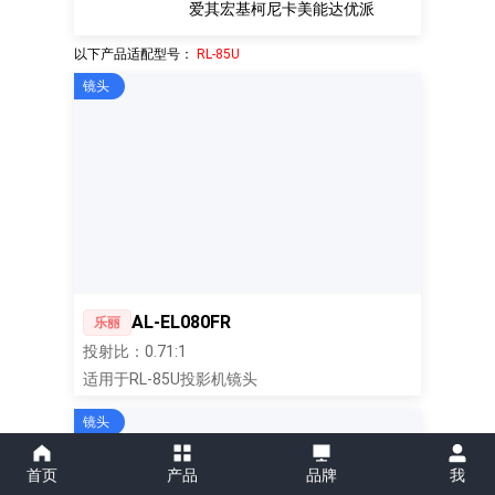
爱其
宏基
柯尼卡美能达
优派
以下产品适配型号：
RL-85U
镜头
AL-EL080FR
乐丽
投射比：0.71:1
适用于RL-85U投影机镜头
镜头
首页
产品
品牌
我