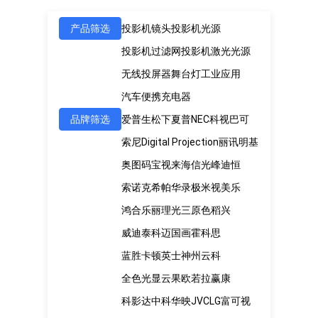
产品筛选
投影机镜头
投影机光源
投影机过滤网
投影机激光光源
无线投屏器
舞台灯
工业应用
汽车便携充电器
品牌筛选
爱普生
松下
夏普
NEC
科视
巴可
索尼
Digital Projection
丽讯
明基
奥图码
宝视来
海信
光峰
迪恒
索诺克
希帕
华录
极米
视美乐
鸿合
乐丽
理光
三原色
稻兴
威迪泰
科迈
国画
霍科思
蓝胜卡顿
英士
神州云科
全色光显
云果
欧若拉
赢康
科影达
中科
华映
JVC
LG
富可视