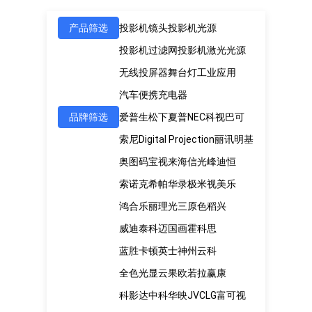
产品筛选
投影机镜头
投影机光源
投影机过滤网
投影机激光光源
无线投屏器
舞台灯
工业应用
汽车便携充电器
品牌筛选
爱普生
松下
夏普
NEC
科视
巴可
索尼
Digital Projection
丽讯
明基
奥图码
宝视来
海信
光峰
迪恒
索诺克
希帕
华录
极米
视美乐
鸿合
乐丽
理光
三原色
稻兴
威迪泰
科迈
国画
霍科思
蓝胜卡顿
英士
神州云科
全色光显
云果
欧若拉
赢康
科影达
中科
华映
JVC
LG
富可视