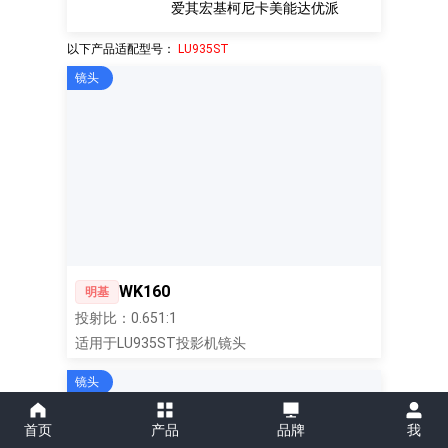
爱其
宏基
柯尼卡美能达
优派
以下产品适配型号：
LU935ST
镜头
WK160
明基
投射比：0.651:1
适用于LU935ST投影机镜头
镜头
首页
产品
品牌
我