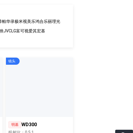
希帕
华录
极米
视美乐
鸿合
乐丽
理光
映
JVC
LG
富可视
爱其
宏基
镜头
WD300
明基
投射比：0.5:1