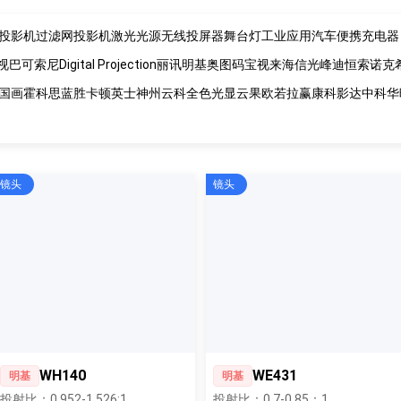
投影机过滤网
投影机激光光源
无线投屏器
舞台灯
工业应用
汽车便携充电器
视
巴可
索尼
Digital Projection
丽讯
明基
奥图码
宝视来
海信
光峰
迪恒
索诺克
国画
霍科思
蓝胜卡顿
英士
神州云科
全色光显
云果
欧若拉
赢康
科影达
中科
华
镜头
镜头
WH140
WE431
明基
明基
投射比：0.952-1.526:1
投射比：0.7-0.85：1