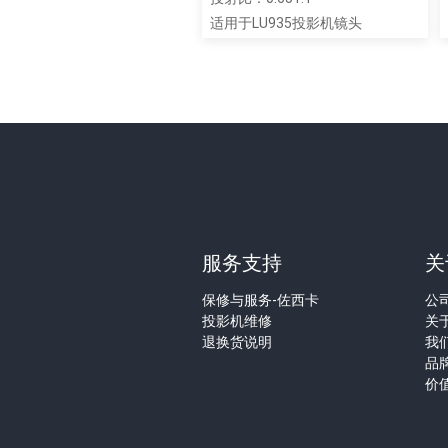
适用于LU935投影机镜头
服务支持
关
保修与服务-佐西卡
公
投影机维修
关
退换货说明
我
品
价