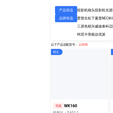
产品筛选
投影机镜头
投影机光源
品牌筛选
爱普生
松下
夏普
NEC
科
三原色
稻兴
威迪泰
科迈
柯尼卡美能达
优派
以下产品适配型号：
LU935
镜头
WK160
明基
投射比：0.651:1