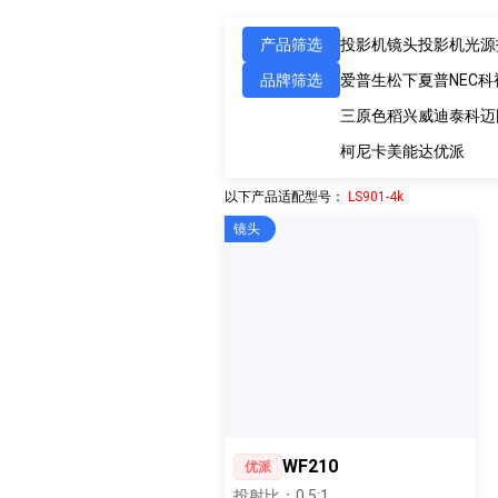
产品筛选
投影机镜头
投影机光源
品牌筛选
爱普生
松下
夏普
NEC
科
三原色
稻兴
威迪泰
科迈
柯尼卡美能达
优派
以下产品适配型号：
LS901-4k
镜头
WF210
优派
投射比：0.5:1