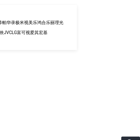
希帕
华录
极米
视美乐
鸿合
乐丽
理光
映
JVC
LG
富可视
爱其
宏基