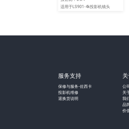
适用于LS901-4k投影机镜头
服务支持
关
保修与服务-佐西卡
公
投影机维修
关
退换货说明
我
品
价