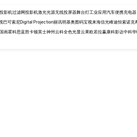
投影机过滤网
投影机激光光源
无线投屏器
舞台灯
工业应用
汽车便携充电器
视
巴可
索尼
Digital Projection
丽讯
明基
奥图码
宝视来
海信
光峰
迪恒
索诺克
国画
霍科思
蓝胜卡顿
英士
神州云科
全色光显
云果
欧若拉
赢康
科影达
中科
华