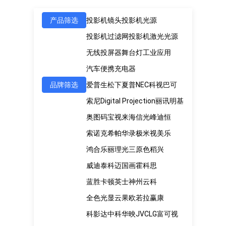
产品筛选
投影机镜头
投影机光源
投影机过滤网
投影机激光光源
无线投屏器
舞台灯
工业应用
汽车便携充电器
品牌筛选
爱普生
松下
夏普
NEC
科视
巴可
索尼
Digital Projection
丽讯
明基
奥图码
宝视来
海信
光峰
迪恒
索诺克
希帕
华录
极米
视美乐
鸿合
乐丽
理光
三原色
稻兴
威迪泰
科迈
国画
霍科思
蓝胜卡顿
英士
神州云科
全色光显
云果
欧若拉
赢康
科影达
中科
华映
JVC
LG
富可视