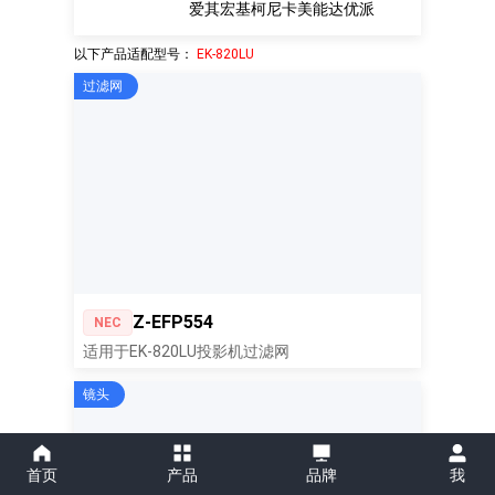
爱其
宏基
柯尼卡美能达
优派
以下产品适配型号：
EK-820LU
过滤网
Z-EFP554
NEC
适用于EK-820LU投影机过滤网
镜头
首页
产品
品牌
我