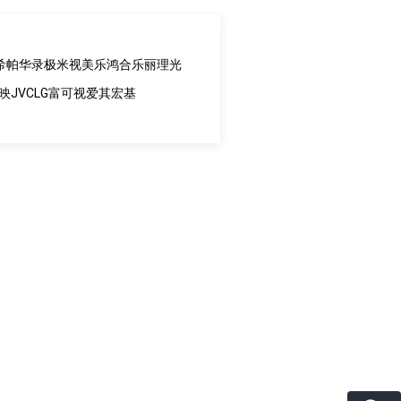
希帕
华录
极米
视美乐
鸿合
乐丽
理光
映
JVC
LG
富可视
爱其
宏基