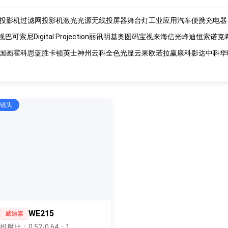
投影机过滤网
投影机激光光源
无线投屏器
舞台灯
工业应用
汽车便携充电器
视
巴可
索尼
Digital Projection
丽讯
明基
奥图码
宝视来
海信
光峰
迪恒
索诺克
国画
霍科思
蓝胜卡顿
英士
神州云科
全色光显
云果
欧若拉
赢康
科影达
中科
华
镜头
WE215
威迪泰
投射比：0.52-0.64：1