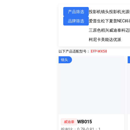
产品筛选
投影机镜头
投影机光源
品牌筛选
爱普生
松下
夏普
NEC
科
三原色
稻兴
威迪泰
科迈
柯尼卡美能达
优派
以下产品适配型号：
EFP-WX58
镜头
WB015
威迪泰
投射比：0.78-0.81：1