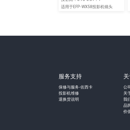
适用于EFP-WX58投影机镜头
服务支持
关
保修与服务-佐西卡
公
投影机维修
关
退换货说明
我
品
价