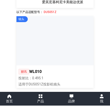
爱其
宏基
柯尼卡美能达
优派
以下产品适配型号：
DU5051Z
镜头
WL010
丽讯
投射比：0.495:1
适用于DU5051Z投影机镜头
首页
产品
品牌
我