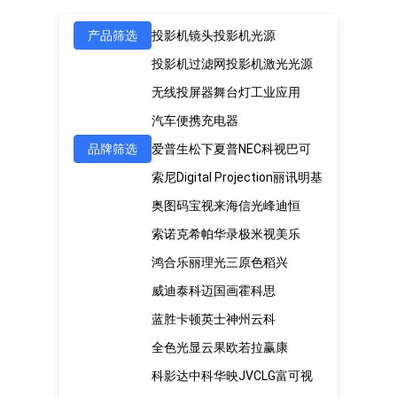
产品筛选
投影机镜头
投影机光源
投影机过滤网
投影机激光光源
无线投屏器
舞台灯
工业应用
汽车便携充电器
品牌筛选
爱普生
松下
夏普
NEC
科视
巴可
索尼
Digital Projection
丽讯
明基
奥图码
宝视来
海信
光峰
迪恒
索诺克
希帕
华录
极米
视美乐
鸿合
乐丽
理光
三原色
稻兴
威迪泰
科迈
国画
霍科思
蓝胜卡顿
英士
神州云科
全色光显
云果
欧若拉
赢康
科影达
中科
华映
JVC
LG
富可视