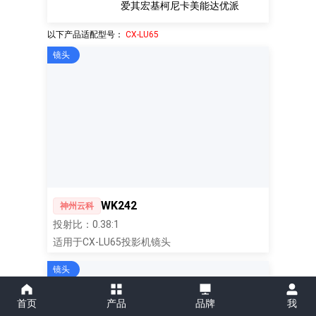
爱其
宏基
柯尼卡美能达
优派
以下产品适配型号：
CX-LU65
镜头
WK242
神州云科
投射比：0.38:1
适用于CX-LU65投影机镜头
镜头
首页
产品
品牌
我