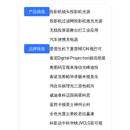
产品筛选
投影机镜头
投影机光源
投影机过滤网
投影机激光光源
无线投屏器
舞台灯
工业应用
汽车便携充电器
品牌筛选
爱普生
松下
夏普
NEC
科视
巴可
索尼
Digital Projection
丽讯
明基
奥图码
宝视来
海信
光峰
迪恒
索诺克
希帕
华录
极米
视美乐
鸿合
乐丽
理光
三原色
稻兴
威迪泰
科迈
国画
霍科思
蓝胜卡顿
英士
神州云科
全色光显
云果
欧若拉
赢康
科影达
中科
华映
JVC
LG
富可视