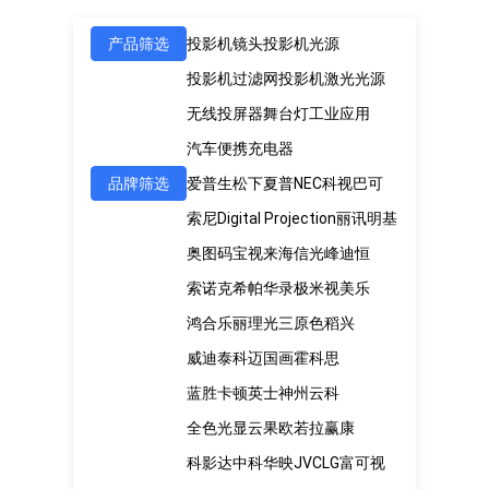
产品筛选
投影机镜头
投影机光源
投影机过滤网
投影机激光光源
无线投屏器
舞台灯
工业应用
汽车便携充电器
品牌筛选
爱普生
松下
夏普
NEC
科视
巴可
索尼
Digital Projection
丽讯
明基
奥图码
宝视来
海信
光峰
迪恒
索诺克
希帕
华录
极米
视美乐
鸿合
乐丽
理光
三原色
稻兴
威迪泰
科迈
国画
霍科思
蓝胜卡顿
英士
神州云科
全色光显
云果
欧若拉
赢康
科影达
中科
华映
JVC
LG
富可视