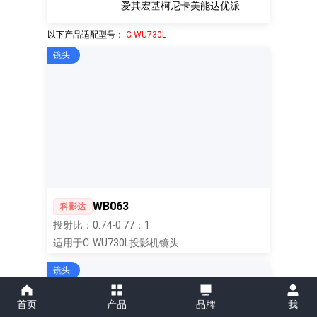
爱其
宏基
柯尼卡美能达
优派
以下产品适配型号：
C-WU730L
镜头
WB063
科影达
投射比：0.74-0.77：1
适用于C-WU730L投影机镜头
镜头
首页
产品
品牌
我