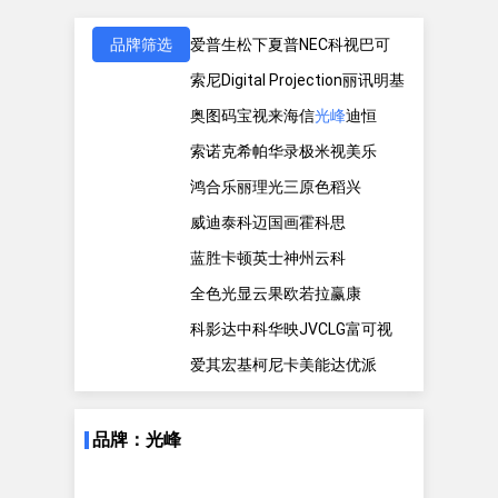
品牌筛选
爱普生
松下
夏普
NEC
科视
巴可
索尼
Digital Projection
丽讯
明基
奥图码
宝视来
海信
光峰
迪恒
索诺克
希帕
华录
极米
视美乐
鸿合
乐丽
理光
三原色
稻兴
威迪泰
科迈
国画
霍科思
蓝胜卡顿
英士
神州云科
全色光显
云果
欧若拉
赢康
科影达
中科
华映
JVC
LG
富可视
爱其
宏基
柯尼卡美能达
优派
品牌：光峰